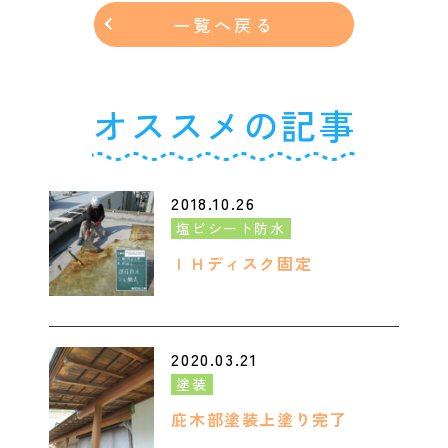
一覧へ戻る
オススメの記事
2018.10.26
塩ビシート防水
ＩＨディスク固定
2020.03.21
塗装
庇木部塗装上塗り完了