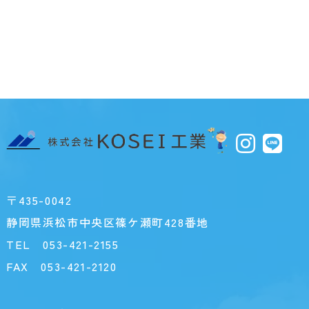
〒435-0042
静岡県浜松市中央区篠ケ瀬町428番地
TEL
053-421-2155
FAX 053-421-2120